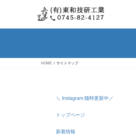
コ
ナ
ン
ビ
テ
ゲ
ン
ー
ツ
シ
へ
ョ
ス
ン
キ
に
ッ
移
HOME
サイトマップ
プ
動
＼ Instagram 随時更新中／
トップページ
新着情報